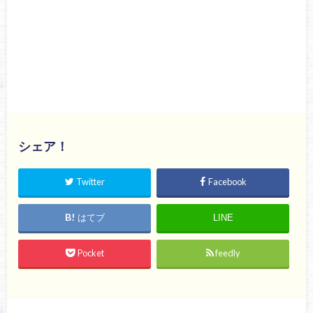
シェア！
Twitter
Facebook
はてブ
LINE
Pocket
feedly