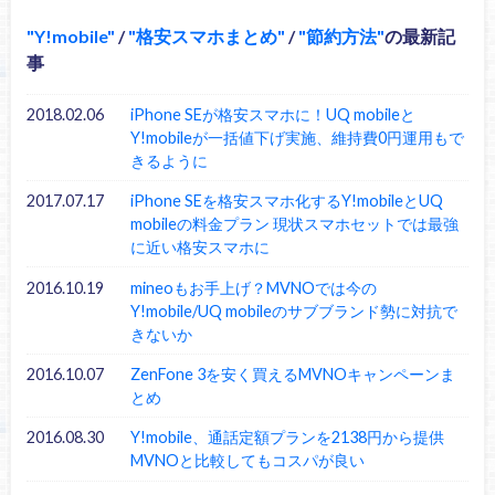
Y!mobile
/
格安スマホまとめ
/
節約方法
の最新記
事
2018.02.06
iPhone SEが格安スマホに！UQ mobileと
Y!mobileが一括値下げ実施、維持費0円運用もで
きるように
2017.07.17
iPhone SEを格安スマホ化するY!mobileとUQ
mobileの料金プラン 現状スマホセットでは最強
に近い格安スマホに
2016.10.19
mineoもお手上げ？MVNOでは今の
Y!mobile/UQ mobileのサブブランド勢に対抗で
きないか
2016.10.07
ZenFone 3を安く買えるMVNOキャンペーンま
とめ
2016.08.30
Y!mobile、通話定額プランを2138円から提供
MVNOと比較してもコスパが良い