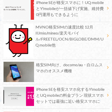
iPhone SEが格安スマホに！UQ mobile
とY!mobileが一括値下げ実施、維持費
0円運用もできるように
MVNO格安SIMの速度比較 12月
IIJmio/mineo/楽天モバイ
ル/FREETEL/OCN/BIGLOBE/DMM/U
Q mobile他
格安SIM向け、docomo/au・白ロムス
マホのオススメ機種
iPhone SEを格安スマホ化するY!mobile
とUQ mobileの料金プラン 現状スマホ
セットでは最強に近い格安スマホに