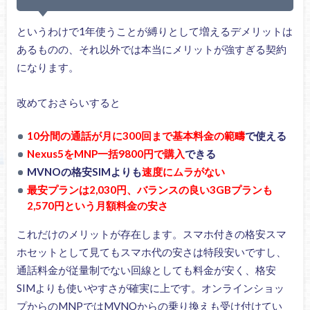
というわけで1年使うことが縛りとして増えるデメリットは
あるものの、それ以外では本当にメリットが強すぎる契約
になります。
改めておさらいすると
10分間の通話が月に300回まで基本料金の範疇
で使える
Nexus5をMNP一括9800円で購入
できる
MVNOの格安SIMよりも
速度にムラがない
最安プランは2,030円、バランスの良い3GBプランも
2,570円という月額料金の安さ
これだけのメリットが存在します。スマホ付きの格安スマ
ホセットとして見てもスマホ代の安さは特段安いですし、
通話料金が従量制でない回線としても料金が安く、格安
SIMよりも使いやすさが確実に上です。オンラインショッ
プからのMNPではMVNOからの乗り換えも受け付けてい