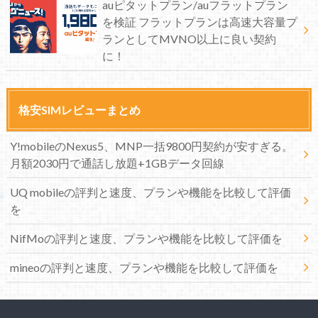
auピタットプラン/auフラットプラン
を検証 フラットプランは高速大容量プ
ランとしてMVNO以上に良い契約
に！
格安SIMレビューまとめ
Y!mobileのNexus5、MNP一括9800円契約が安すぎる。
月額2030円で通話し放題+1GBデータ回線
UQ mobileの評判と速度、プランや機能を比較して評価
を
NifMoの評判と速度、プランや機能を比較して評価を
mineoの評判と速度、プランや機能を比較して評価を