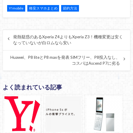
Y!mobile
格安スマホまとめ
節約方法
発熱疑惑のあるXperia Z4よりもXperia Z3！機種変更は安く
なっていないが白ロムなら安い
Huawei、P8 liteとP8 maxを発表 SIMフリー、P8投入なし、
コスパはAscend P7に劣る
よく読まれている記事