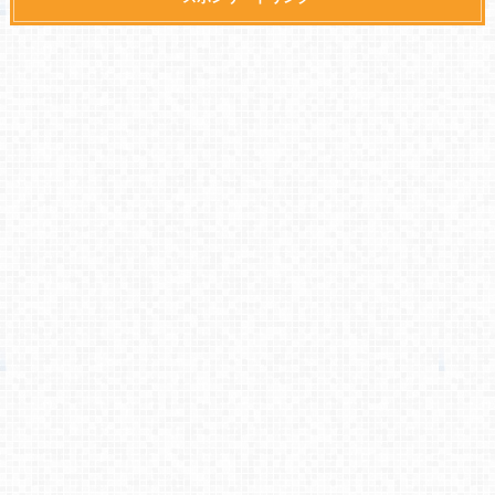
てもコスパが良
ラン 現状スマホ
い
セットでは最強
に近い格安スマ
ホに