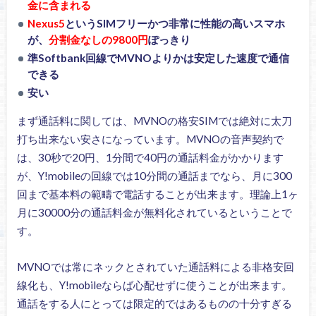
金に含まれる
Nexus5
というSIMフリーかつ非常に性能の高いスマホ
が、
分割金なしの9800円
ぽっきり
準Softbank回線でMVNOよりかは安定した速度で通信
できる
安い
まず通話料に関しては、MVNOの格安SIMでは絶対に太刀
打ち出来ない安さになっています。MVNOの音声契約で
は、30秒で20円、1分間で40円の通話料金がかかります
が、Y!mobileの回線では10分間の通話までなら、月に300
回まで基本料の範疇で電話することが出来ます。理論上1ヶ
月に30000分の通話料金が無料化されているということで
す。
MVNOでは常にネックとされていた通話料による非格安回
線化も、Y!mobileならば心配せずに使うことが出来ます。
通話をする人にとっては限定的ではあるものの十分すぎる