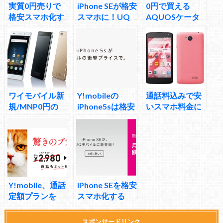
実質0円売りで
iPhone SEが格安
0円で買える
格安スマホ化す
スマホに！UQ
AQUOSケータ
るY!mobile
mobileと
イ504SHを2台
Y!mobileが一括
持ち用のガラケ
値下げ実施、維
ーとして考えて
持費0円運用も
みた
できるように
ワイモバイル新
Y!mobileの
通話料込みで安
規/MNP0円の
iPhone5sは格安
いスマホ料金に
LUMIERE
スマホとして安
なる格安スマホ
503HW/DIGNO
くてオススメ度
Y!mobileの
C 404KCは通話
が高い
404KCと402LG
定額かつ一括で
の魅力
買いやすい格安
スマホ
Y!mobile、通話
iPhone SEを格安
定額プランを
スマホ化する
2138円から提供
Y!mobileとUQ
MVNOと比較し
mobileの料金プ
スポンサードリンク