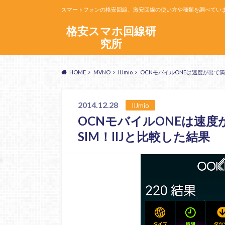
スマートフォンの格安回線、激安回線の使い方や種類を調べてい
格安スマホ回線研
究所
HOME
MVNO
IIJmio
OCNモバイルONEは速度が出て満
2014.12.28
IIJmio
OCNモバイルONEは速
SIM！IIJと比較した結果