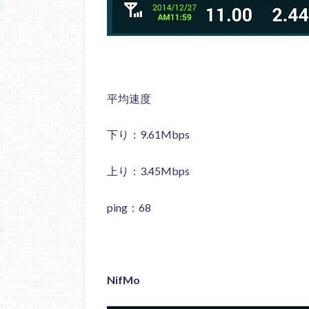
平均速度
下り：9.61Mbps
上り：3.45Mbps
ping：68
NifMo