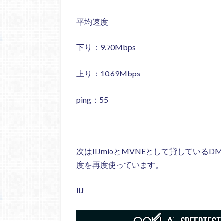
平均速度
下り：9.70Mbps
上り：10.69Mbps
ping：55
次はIIJmioとMVNEとして貸しているD
度を再度使っています。
IIJ