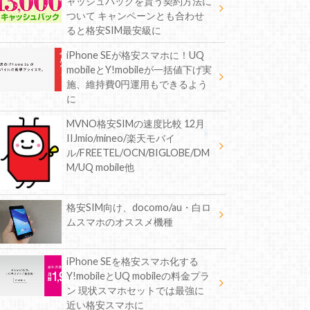
ャッシュバックを貰う契約方法に
ついて キャンペーンとも合わせ
ると格安SIM最安級に
iPhone SEが格安スマホに！UQ
mobileとY!mobileが一括値下げ実
施、維持費0円運用もできるよう
に
MVNO格安SIMの速度比較 12月
IIJmio/mineo/楽天モバイ
ル/FREETEL/OCN/BIGLOBE/DM
M/UQ mobile他
格安SIM向け、docomo/au・白ロ
ムスマホのオススメ機種
iPhone SEを格安スマホ化する
Y!mobileとUQ mobileの料金プラ
ン 現状スマホセットでは最強に
近い格安スマホに