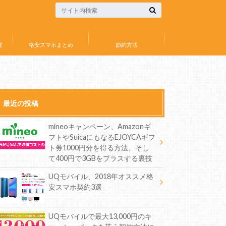
度
格安スマホまとめ
節約方法
最近の投稿
mineoキャンペーン、Amazonギ
フトやSuicaにもなるEJOYCAギフ
ト券1000円分を得る方法、そし
て400円で3GBをプラスする裏技
UQモバイル、2018年オススメ格
安スマホ契約3選
UQモバイルで最大13,000円のキ