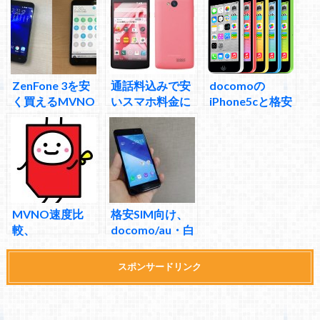
回線、永年3,024
「格安SIM」の
mobileの料金プ
円のスマホ回線
提供はなるか
ラン 現状スマホ
セットでは最強
に近い格安スマ
ホに
ZenFone 3を安
通話料込みで安
docomoの
く買えるMVNO
いスマホ料金に
iPhone5cと格安
キャンペーンま
なる格安スマホ
SIMの組み合わ
とめ
Y!mobileの
せは本当に節約
404KCと402LG
が出来るiOS格
の魅力
安スマホ
MVNO速度比
格安SIM向け、
較、
docomo/au・白
IIJmio/OCN/BIG
ロムスマホのオ
LOBE/DMM/Nif
ススメ機種
スポンサードリンク
Moどれが一番
速いか、機能込
みでオススメを