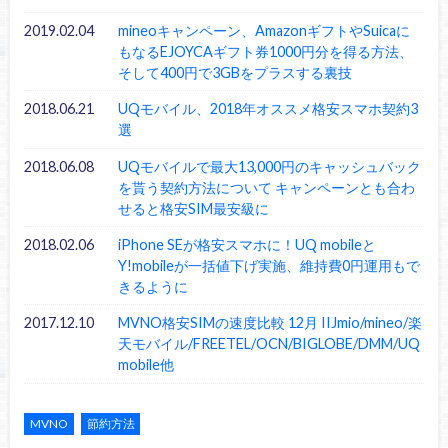
2019.02.04
mineoキャンペーン、AmazonギフトやSuicaに
もなるEJOYCAギフト券1000円分を得る方法、
そして400円で3GBをプラスする裏技
2018.06.21
UQモバイル、2018年オススメ格安スマホ契約3
選
2018.06.08
UQモバイルで最大13,000円のキャッシュバック
を貰う契約方法について キャンペーンとも合わ
せると格安SIM最安級に
2018.02.06
iPhone SEが格安スマホに！UQ mobileと
Y!mobileが一括値下げ実施、維持費0円運用もで
きるように
2017.12.10
MVNO格安SIMの速度比較 12月 IIJmio/mineo/楽
天モバイル/FREETEL/OCN/BIGLOBE/DMM/UQ
mobile他
MVNO
節約方法