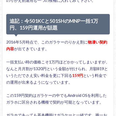
のりかえ割運用も一つの候補に入れてみて下さい。
追記：今501KCと501SHのMNP一括1万
円、159円運用が話題
2016年5月時点で、このガラケーのりかえ割に
物凄い契約
内容
が出てきています。
一括支払い時の価格こそ1万円ほどかかってしまいますが、
なんと月月割が1320円という金額が付けられ、月額819と
いうただでさえ安い料金を更に下回る
159円
という料金で
の運用が出来るようになっています。
この159円契約はガラケーの中でもAndroid OSを利用した
ガラホに区分される機種で契約が可能となっています。
ガラホであっても基本機能はガラケーと一緒です。唯一お