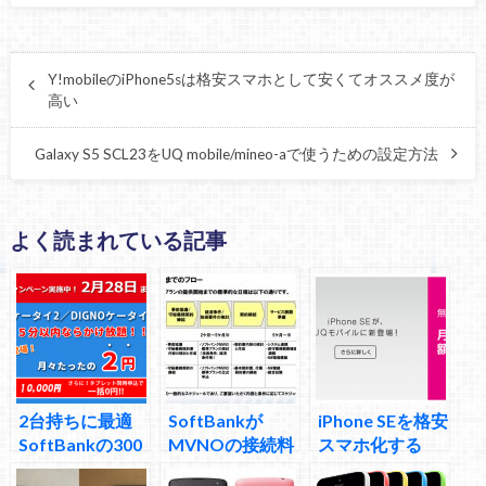
Y!mobileのiPhone5sは格安スマホとして安くてオススメ度が
高い
Galaxy S5 SCL23をUQ mobile/mineo-aで使うための設定方法
よく読まれている記事
2台持ちに最適
SoftBankが
iPhone SEを格安
SoftBankの300
MVNOの接続料
スマホ化する
円ガラケー通話
を大幅値下げ
Y!mobileとUQ