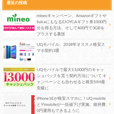
最近の投稿
mineoキャンペーン、Amazonギフトや
SuicaにもなるEJOYCAギフト券1000円
分を得る方法、そして400円で3GBを
プラスする裏技
UQモバイル、2018年オススメ格安ス
マホ契約3選
UQモバイルで最大13,000円のキャッ
シュバックを貰う契約方法について キ
ャンペーンとも合わせると格安SIM最
安級に
iPhone SEが格安スマホに！UQ mobile
とY!mobileが一括値下げ実施、維持費
0円運用もできるように