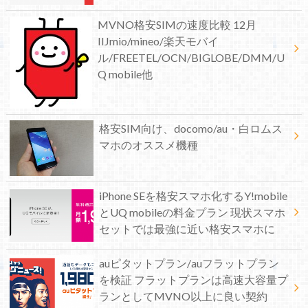
MVNO格安SIMの速度比較 12月
IIJmio/mineo/楽天モバイ
ル/FREETEL/OCN/BIGLOBE/DMM/U
Q mobile他
格安SIM向け、docomo/au・白ロムス
マホのオススメ機種
iPhone SEを格安スマホ化するY!mobile
とUQ mobileの料金プラン 現状スマホ
セットでは最強に近い格安スマホに
auピタットプラン/auフラットプラン
を検証 フラットプランは高速大容量プ
ランとしてMVNO以上に良い契約