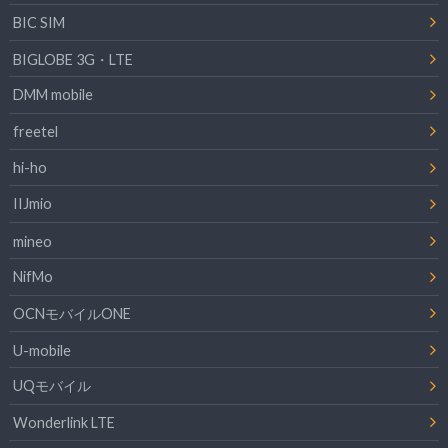
BIC SIM
BIGLOBE 3G・LTE
DMM mobile
freetel
hi-ho
IIJmio
mineo
NifMo
OCNモバイルONE
U-mobile
UQモバイル
Wonderlink LTE